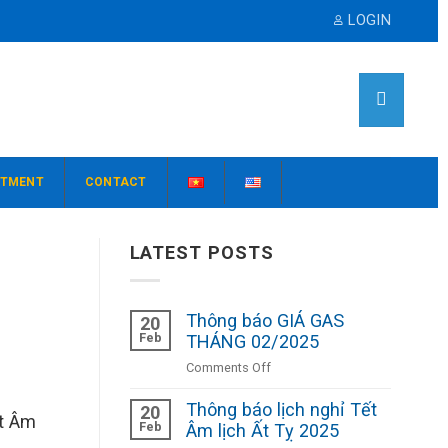
LOGIN
ITMENT
CONTACT
LATEST POSTS
Thông báo GIÁ GAS
20
Feb
THÁNG 02/2025
on
Comments Off
Thông
Thông báo lịch nghỉ Tết
báo
20
ết Âm
Feb
GIÁ
Âm lịch Ất Tỵ 2025
GAS