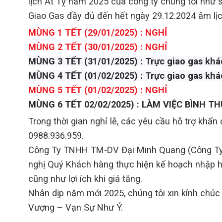
lịch Ất Tỵ năm 2025 của công ty chúng tôi như 
Giao Gas đầy đủ đến hết ngày 29.12.2024 âm lịc
MÙNG 1 TẾT (29/01/2025) :
NGHỈ
MÙNG 2 TẾT (30/01/2025) : NGHỈ
MÙNG 3 TẾT (31/01/2025) : Trực giao gas kh
MÙNG 4 TẾT (01/02/2025) : Trực giao gas kh
MÙNG 5 TẾT (01/02/2025) : NGHỈ
MÙNG 6 TẾT 02/02/2025) : LÀM VIỆC BÌNH 
Trong thời gian nghỉ lễ, các yêu cầu hỗ trợ khẩn
0988.936.959.
Công Ty TNHH TM-DV Đại Minh Quang (Công Ty C
nghị Quý Khách hàng thực hiện kế hoạch nhập 
cũng như lợi ích khi giá tăng.
Nhân dịp năm mới 2025, chúng tôi xin kính chú
Vượng – Vạn Sự Như Ý.