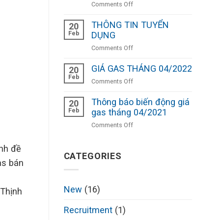
on
Comments Off
THÁNG
Thông
02/2025
THÔNG TIN TUYỂN
báo
20
Feb
lịch
DỤNG
nghỉ
on
Comments Off
Tết
THÔNG
Âm
GIÁ GAS THÁNG 04/2022
TIN
20
lịch
Feb
TUYỂN
on
Comments Off
Ất
DỤNG
GIÁ
Tỵ
Thông báo biến động giá
GAS
20
2025
Feb
THÁNG
gas tháng 04/2021
04/2022
on
Comments Off
Thông
báo
nh đề
biến
CATEGORIES
as bán
động
giá
gas
New
(16)
 Thịnh
tháng
04/2021
Recruitment
(1)