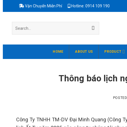
Skip
Vận Chuyển Miễn Phí
Hotline: 0914 109 190
to
content
Search
for:
HOME
ABOUT US
PRODUCT
Thông báo lịch n
POSTE
Công Ty TNHH TM-DV Đại Minh Quang (Công Ty C